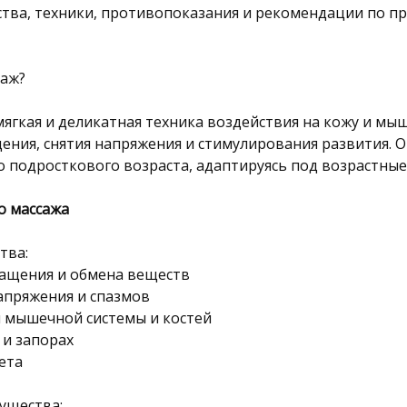
тва, техники, противопоказания и рекомендации по п
саж?
ягкая и деликатная техника воздействия на кожу и мы
ния, снятия напряжения и стимулирования развития. О
о подросткового возраста, адаптируясь под возрастны
о массажа
тва:
ращения и обмена веществ
апряжения и спазмов
я мышечной системы и костей
 и запорах
ета
ущества: