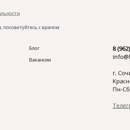
альности
я,
посоветуйтесь с врачом
8 (962
Блог
info@l
Вакансии
г. Соч
Красн
Пн-Сб:
Телег